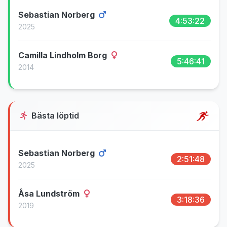
Sebastian Norberg
4:53:22
2025
Camilla Lindholm Borg
5:46:41
2014
Bästa löptid
Sebastian Norberg
2:51:48
2025
Åsa Lundström
3:18:36
2019