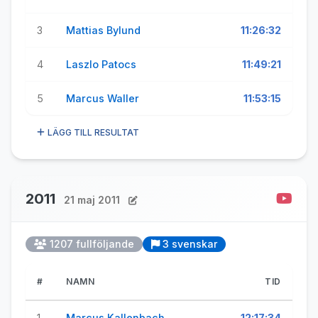
3
Mattias Bylund
11:26:32
4
Laszlo Patocs
11:49:21
5
Marcus Waller
11:53:15
LÄGG TILL RESULTAT
2011
21 maj 2011
1207 fullföljande
3 svenskar
#
NAMN
TID
1
Marcus Kallenbach
12:17:34