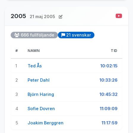
2005
21 maj 2005
666 fullföljande
21 svenskar
#
NAMN
TID
1
Ted Ås
10:02:15
2
Peter Dahl
10:33:26
3
Björn Haring
10:45:32
4
Sofie Dovren
11:09:09
5
Joakim Berggren
11:17:59