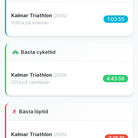
Kalmar Triathlon
(2005)
1:03:55
1030:a på simlistan
Bästa cykeltid
Kalmar Triathlon
(2009)
4:43:56
221:a på cykellistan
Bästa löptid
Kalmar Triathlon
(2005)
3:18:19