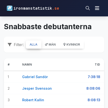
ironmanstatistik
.se
Snabbaste debutanterna
Filter:
ALLA
MÄN
KVINNOR
#
NAMN
TID
1
Gabriel Sandör
7:38:18
2
Jesper Svensson
8:08:06
3
Robert Kallin
8:08:13