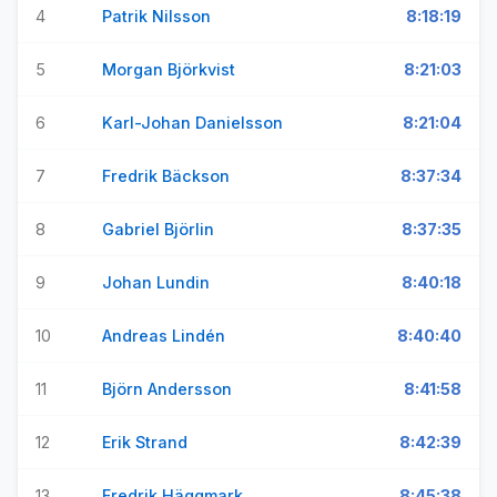
4
Patrik Nilsson
8:18:19
5
Morgan Björkvist
8:21:03
6
Karl-Johan Danielsson
8:21:04
7
Fredrik Bäckson
8:37:34
8
Gabriel Björlin
8:37:35
9
Johan Lundin
8:40:18
10
Andreas Lindén
8:40:40
11
Björn Andersson
8:41:58
12
Erik Strand
8:42:39
13
Fredrik Häggmark
8:45:38