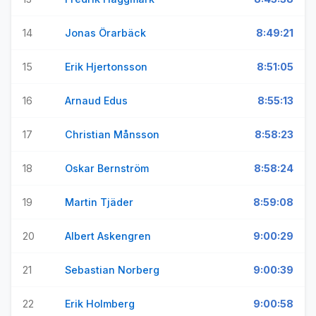
14
Jonas Örarbäck
8:49:21
15
Erik Hjertonsson
8:51:05
16
Arnaud Edus
8:55:13
17
Christian Månsson
8:58:23
18
Oskar Bernström
8:58:24
19
Martin Tjäder
8:59:08
20
Albert Askengren
9:00:29
21
Sebastian Norberg
9:00:39
22
Erik Holmberg
9:00:58