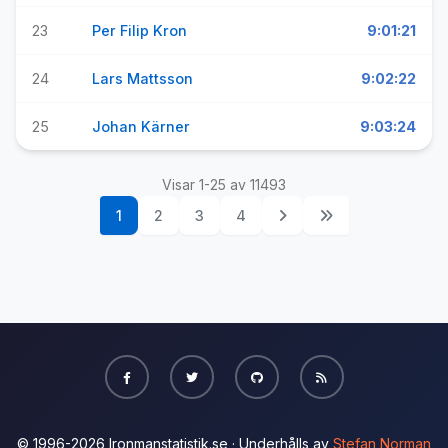
23
Per Filip Kron
9:01:21
24
Lars Mattsson
9:02:22
25
Johan Kärner
9:03:24
Visar 1-25 av 11493
1
2
3
4
© 1996-2026 Ironmanstatistik.se · Underhålls av
Stefan Norman