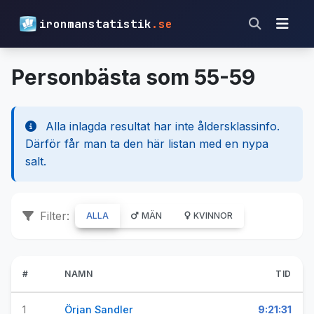
ironmanstatistik
.se
Personbästa som 55-59
Alla inlagda resultat har inte åldersklassinfo.
Därför får man ta den här listan med en nypa
salt.
Filter:
ALLA
MÄN
KVINNOR
#
NAMN
TID
1
Örjan Sandler
9:21:31