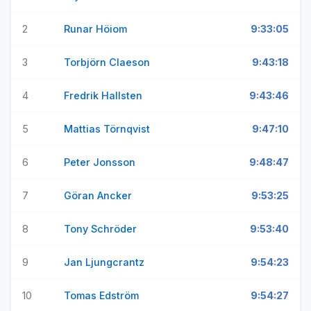
2
Runar Höiom
9:33:05
3
Torbjörn Claeson
9:43:18
4
Fredrik Hallsten
9:43:46
5
Mattias Törnqvist
9:47:10
6
Peter Jonsson
9:48:47
7
Göran Ancker
9:53:25
8
Tony Schröder
9:53:40
9
Jan Ljungcrantz
9:54:23
10
Tomas Edström
9:54:27