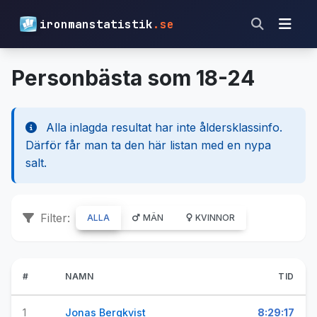
ironmanstatistik
.se
Personbästa som 18-24
Alla inlagda resultat har inte åldersklassinfo.
Därför får man ta den här listan med en nypa
salt.
Filter:
ALLA
MÄN
KVINNOR
#
NAMN
TID
1
Jonas Bergkvist
8:29:17