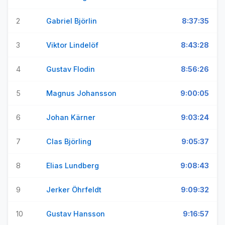
2
Gabriel Björlin
8:37:35
3
Viktor Lindelöf
8:43:28
4
Gustav Flodin
8:56:26
5
Magnus Johansson
9:00:05
6
Johan Kärner
9:03:24
7
Clas Björling
9:05:37
8
Elias Lundberg
9:08:43
9
Jerker Öhrfeldt
9:09:32
10
Gustav Hansson
9:16:57