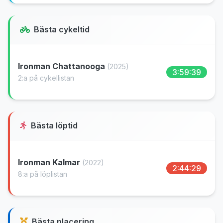
Bästa cykeltid
Ironman Chattanooga
(2025)
3:59:39
2:a på cykellistan
Bästa löptid
Ironman Kalmar
(2022)
2:44:29
8:a på löplistan
Bästa placering