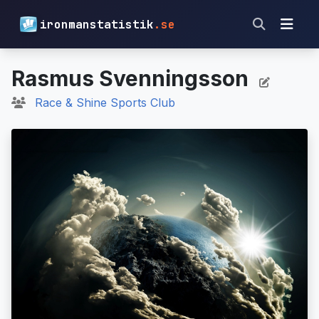
ironmanstatistik
.se
Rasmus Svenningsson
Race & Shine Sports Club