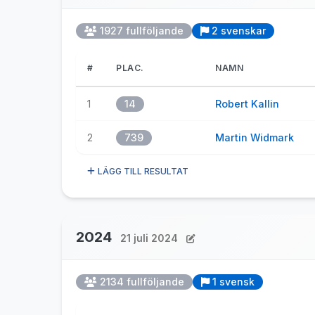
1927 fullföljande
2 svenskar
#
PLAC.
NAMN
1
14
Robert Kallin
2
739
Martin Widmark
LÄGG TILL RESULTAT
2024
21 juli 2024
2134 fullföljande
1 svensk