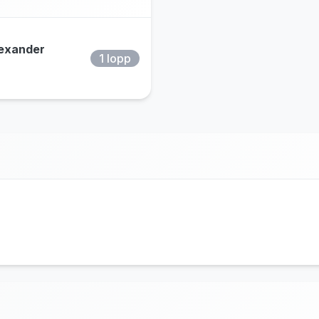
exander
1 lopp