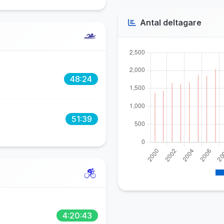
Antal deltagare
48:24
51:39
4:20:43