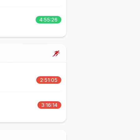
4:55:26
2:51:05
3:16:14