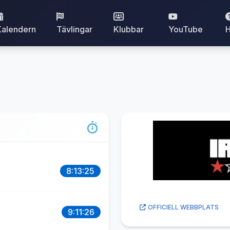
Kalendern
Tävlingar
Klubbar
YouTube
H
8:13:25
OFFICIELL WEBBPLATS
9:11:26