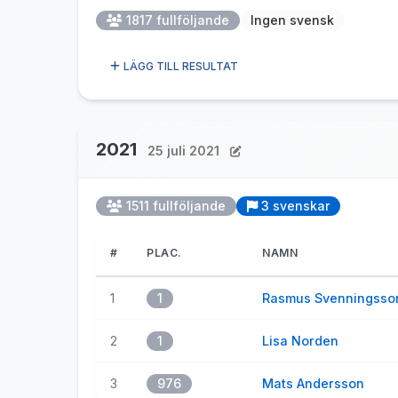
1817 fullföljande
Ingen svensk
LÄGG TILL RESULTAT
2021
25 juli 2021
1511 fullföljande
3 svenskar
#
PLAC.
NAMN
1
1
Rasmus Svenningsso
2
1
Lisa Norden
3
976
Mats Andersson