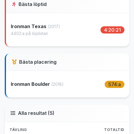
Bästa löptid
Ironman Texas
(2017)
4:20:21
4402:a på löplistan
Bästa placering
Ironman Boulder
574:a
(2018)
Alla resultat (5)
TÄVLING
TOTALTID