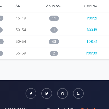
C.
ÅK
ÅK PLAC.
SIMNING
5
45-49
14
1:09:21
50-54
1
1:03:18
2
50-54
48
1:08:41
55-59
2
1:09:30