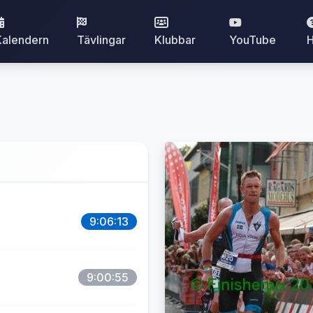
Kalendern
Tävlingar
Klubbar
YouTube
H
9:06:13
9:00:55