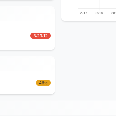
3:23:12
46:a