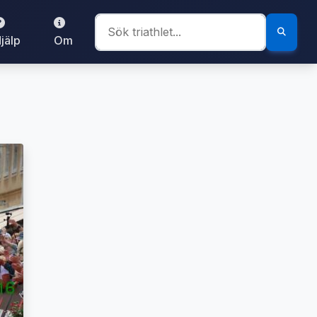
jälp
Om