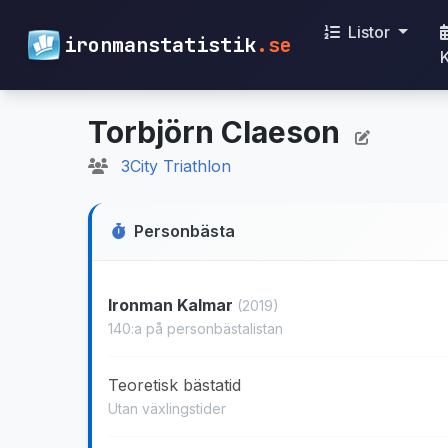
Listor
ironmanstatistik
.se
Torbjörn Claeson
3City Triathlon
Personbästa
Ironman Kalmar
(2019)
140:a på personbästalistan
Teoretisk bästatid
Utan växlingstider