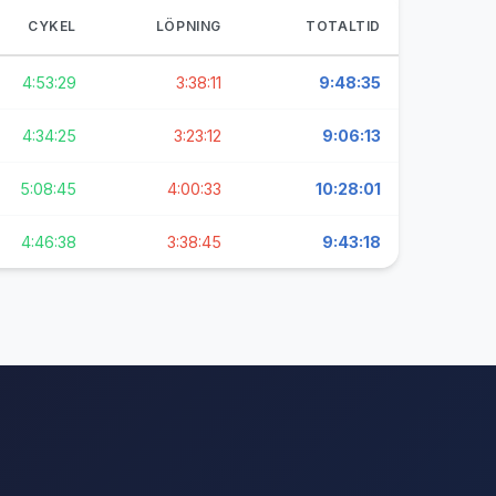
CYKEL
LÖPNING
TOTALTID
4:53:29
3:38:11
9:48:35
4:34:25
3:23:12
9:06:13
5:08:45
4:00:33
10:28:01
4:46:38
3:38:45
9:43:18