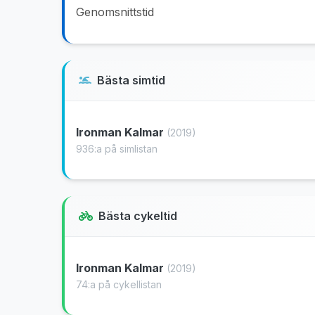
Genomsnittstid
Bästa simtid
Ironman Kalmar
(2019)
936:a på simlistan
Bästa cykeltid
Ironman Kalmar
(2019)
74:a på cykellistan