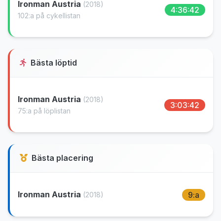
Ironman Austria
(2018)
4:36:42
102:a på cykellistan
Bästa löptid
Ironman Austria
(2018)
3:03:42
75:a på löplistan
Bästa placering
Ironman Austria
9:a
(2018)