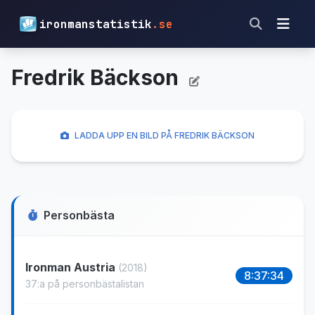
ironmanstatistik
.se
Fredrik Bäckson
LADDA UPP EN BILD PÅ FREDRIK BÄCKSON
Personbästa
Ironman Austria
(2018)
8:37:34
37:a på personbästalistan