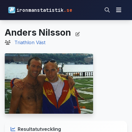
ironmanstatistik
.se
Anders Nilsson
Triathlon Väst
Resultatutveckling