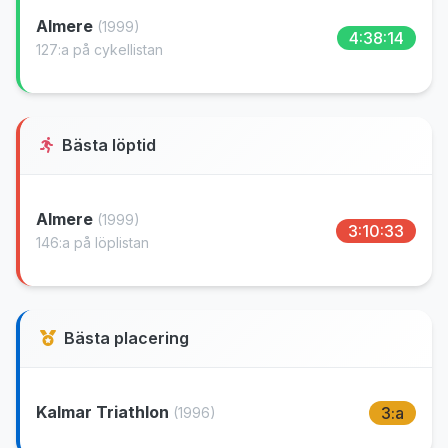
Almere
(1999)
4:38:14
127:a på cykellistan
Bästa löptid
Almere
(1999)
3:10:33
146:a på löplistan
Bästa placering
Kalmar Triathlon
3:a
(1996)