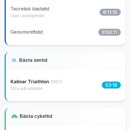
Teoretisk bästatid
8:11:15
Utan växlingstider
Genomsnittstid
9:50:11
Bästa simtid
Kalmar Triathlon
(1997)
53:16
133:a på simlistan
Bästa cykeltid