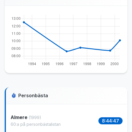
Personbästa
Almere
(1999)
8:44:47
60:a på personbästalistan