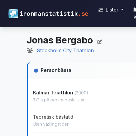
Listor
ironmanstatistik
.se
Jonas Bergabo
Stockholm City Triathlon
Personbästa
Kalmar Triathlon
(2000)
371:a på personbästalistan
Teoretisk bästatid
Utan växlingstider