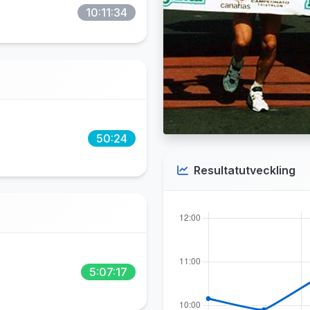
10:11:34
50:24
Resultatutveckling
5:07:17