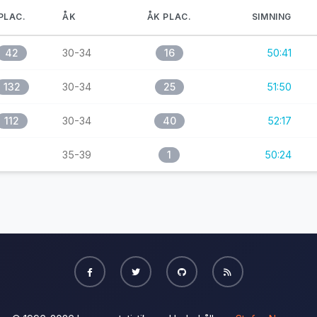
PLAC.
ÅK
ÅK PLAC.
SIMNING
42
30-34
16
50:41
132
30-34
25
51:50
112
30-34
40
52:17
35-39
1
50:24