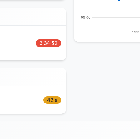
3:34:52
42:a