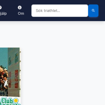
jälp
Om