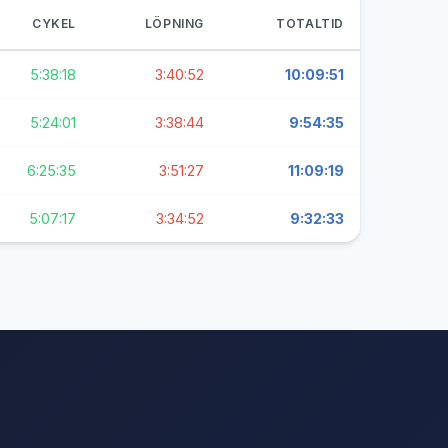
CYKEL
LÖPNING
TOTALTID
5:38:18
3:40:52
10:09:51
5:24:01
3:38:44
9:54:35
6:25:35
3:51:27
11:09:19
5:07:17
3:34:52
9:32:33