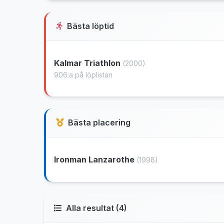
Bästa löptid
Kalmar Triathlon
(2000)
906:a på löplistan
Bästa placering
Ironman Lanzarothe
(1998)
Alla resultat (4)