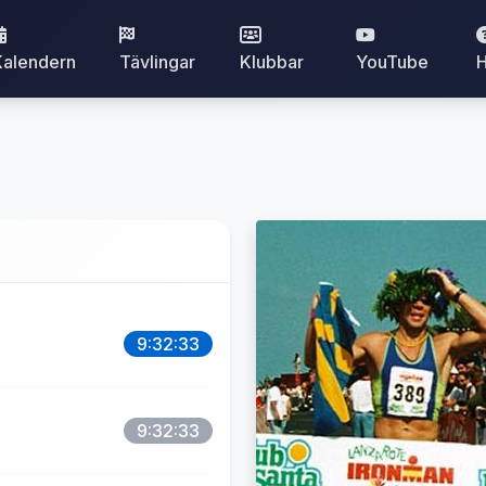
Kalendern
Tävlingar
Klubbar
YouTube
H
9:32:33
9:32:33