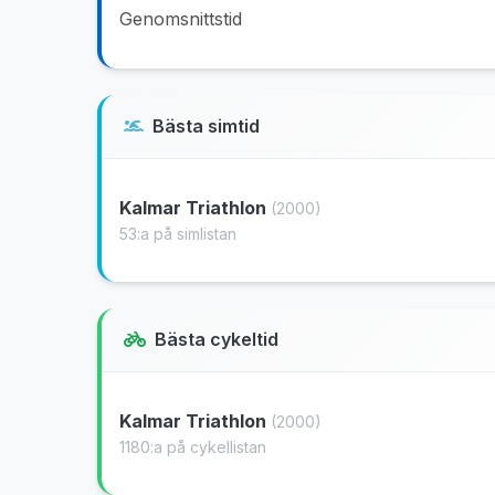
Genomsnittstid
Bästa simtid
Kalmar Triathlon
(2000)
53:a på simlistan
Bästa cykeltid
Kalmar Triathlon
(2000)
1180:a på cykellistan