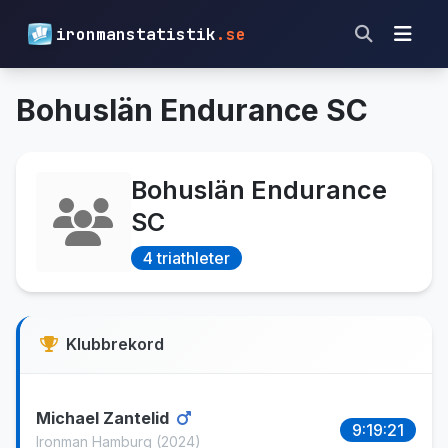
ironmanstatistik
.se
Bohuslän Endurance SC
Bohuslän Endurance
SC
4 triathleter
Klubbrekord
Michael Zantelid
9:19:21
Ironman Hamburg
(2024)