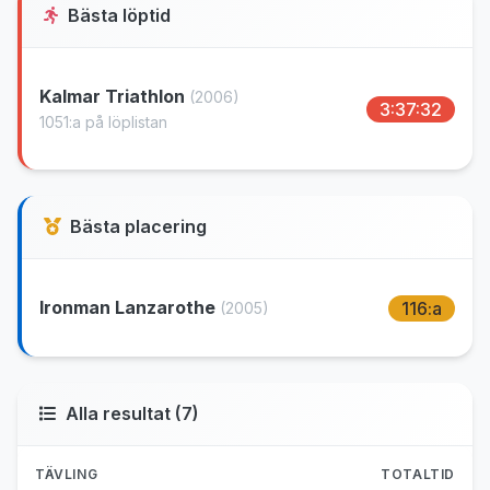
Bästa löptid
Kalmar Triathlon
(2006)
3:37:32
1051:a på löplistan
Bästa placering
Ironman Lanzarothe
116:a
(2005)
Alla resultat (7)
TÄVLING
TOTALTID