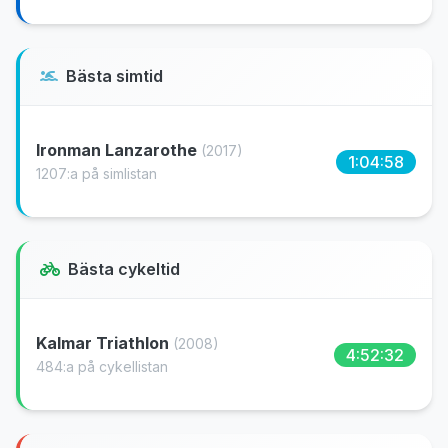
Bästa simtid
Ironman Lanzarothe
(2017)
1:04:58
1207:a på simlistan
Bästa cykeltid
Kalmar Triathlon
(2008)
4:52:32
484:a på cykellistan