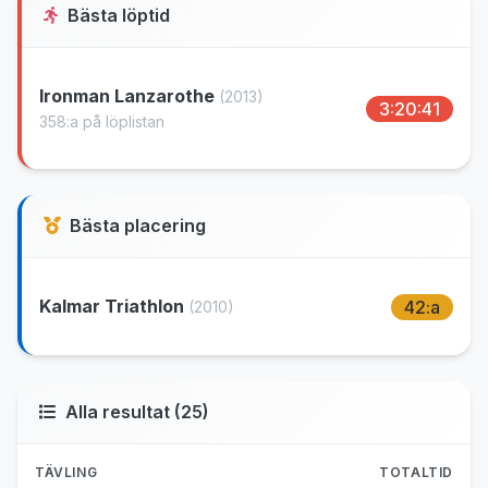
Bästa löptid
Ironman Lanzarothe
(2013)
3:20:41
358:a på löplistan
Bästa placering
Kalmar Triathlon
42:a
(2010)
Alla resultat (25)
TÄVLING
TOTALTID