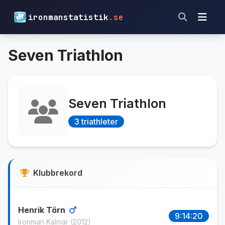
ironmanstatistik
.se
Seven Triathlon
Seven Triathlon
3 triathleter
Klubbrekord
Henrik Törn
9:14:20
Ironman Kalmar
(2012)