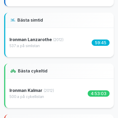
Bästa simtid
Ironman Lanzarothe
(2012)
59:45
537:a på simlistan
Bästa cykeltid
Ironman Kalmar
(2012)
4:53:03
500:a på cykellistan