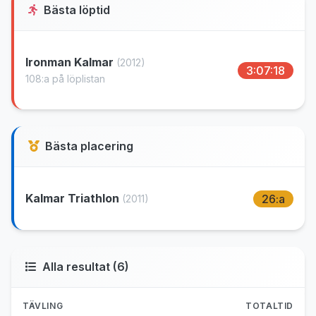
Bästa löptid
Ironman Kalmar
(2012)
3:07:18
108:a på löplistan
Bästa placering
Kalmar Triathlon
26:a
(2011)
Alla resultat (6)
TÄVLING
TOTALTID