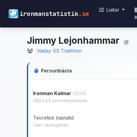
Listor
ironmanstatistik
.se
Jimmy Lejonhammar
Väsby SS Triathlon
Personbästa
Ironman Kalmar
(2024)
589:a på personbästalistan
Teoretisk bästatid
Utan växlingstider