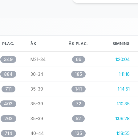
PLAC.
ÅK
ÅK PLAC.
SIMNING
349
M21-34
66
1:20:04
884
30-34
185
1:11:16
711
35-39
141
1:14:51
403
35-39
72
1:10:35
263
35-39
52
1:09:28
714
40-44
135
1:18:55