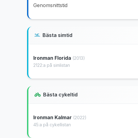
Genomsnittstid
Bästa simtid
Ironman Florida
(2013)
2122:a på simlistan
Bästa cykeltid
Ironman Kalmar
(2022)
45:a på cykellistan