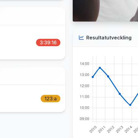
Resultatutveckling
3:39:16
123:a