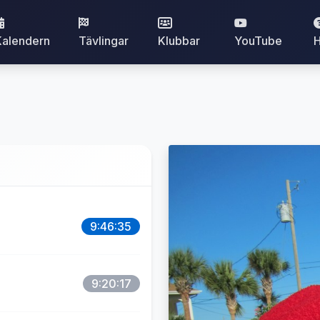
Kalendern
Tävlingar
Klubbar
YouTube
H
9:46:35
9:20:17