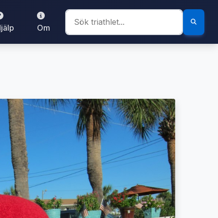
jälp
Om