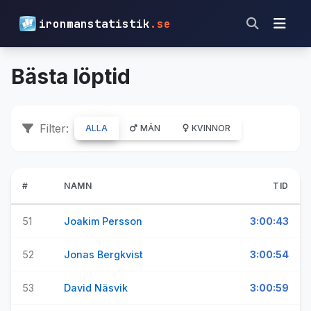
ironmanstatistik
.se
Bästa löptid
Filter:
ALLA
MÄN
KVINNOR
#
NAMN
TID
51
Joakim Persson
3:00:43
52
Jonas Bergkvist
3:00:54
53
David Näsvik
3:00:59