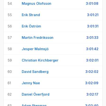
54
Magnus Olofsson
3:01:08
55
Erik Strand
3:01:21
56
Erik Öström
3:01:31
57
Martin Fredriksson
3:01:33
58
Jesper Malmsjö
3:01:42
59
Christian Kirchberger
3:02:01
60
David Sandberg
3:02:02
61
Jenny Nae
3:02:09
62
Daniel Överfjord
3:02:17
63
Adam Stenman
3:02:40