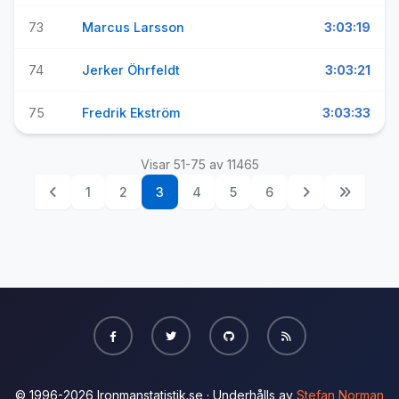
73
Marcus Larsson
3:03:19
74
Jerker Öhrfeldt
3:03:21
75
Fredrik Ekström
3:03:33
Visar 51-75 av 11465
1
2
3
4
5
6
© 1996-2026 Ironmanstatistik.se · Underhålls av
Stefan Norman