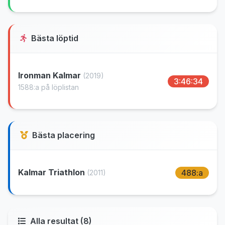
Bästa löptid
Ironman Kalmar
(2019)
3:46:34
1588:a på löplistan
Bästa placering
Kalmar Triathlon
488:a
(2011)
Alla resultat (8)