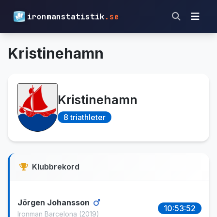
ironmanstatistik
.se
Kristinehamn
Kristinehamn
8 triathleter
Klubbrekord
Jörgen Johansson
10:53:52
Ironman Barcelona
(2019)