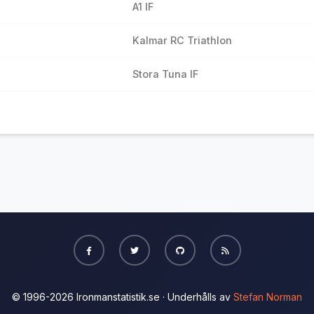
A1 IF
Kalmar RC Triathlon
Stora Tuna IF
© 1996-2026 Ironmanstatistik.se · Underhålls av
Stefan Norman