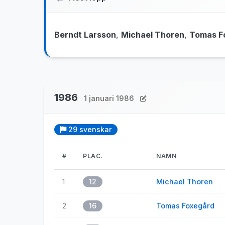
Berndt Larsson
,
Michael Thoren
,
Tomas F
1986
1 januari 1986
29 svenskar
#
PLAC.
NAMN
1
12
Michael Thoren
2
16
Tomas Foxegård