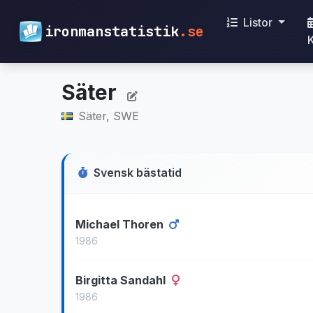
Listor
ironmanstatistik
.se
Säter
Säter, SWE
Svensk bästatid
Michael Thoren
1986
Birgitta Sandahl
1986