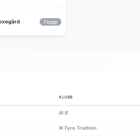
oxegård
1 lopp
KLUBB
A1 IF
IK Fyris Triathlon