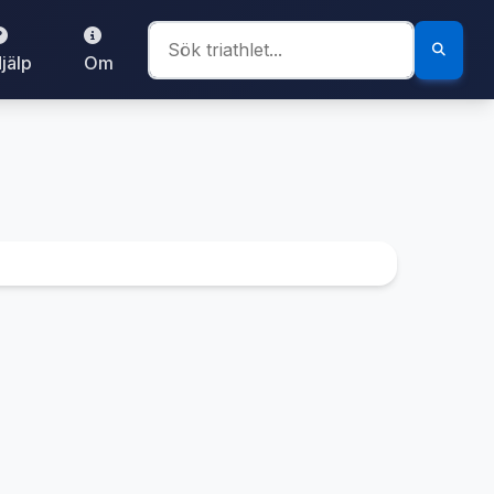
jälp
Om