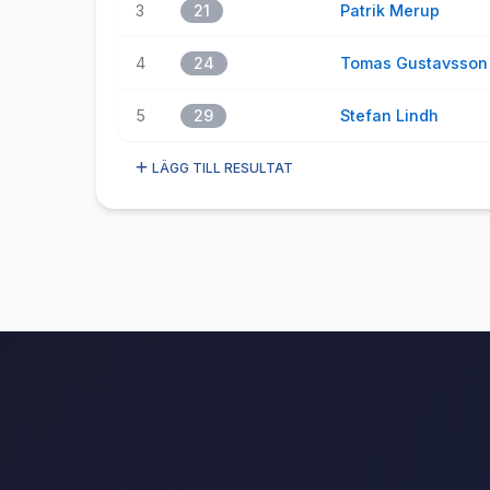
3
21
Patrik Merup
4
24
Tomas Gustavsson
5
29
Stefan Lindh
LÄGG TILL RESULTAT