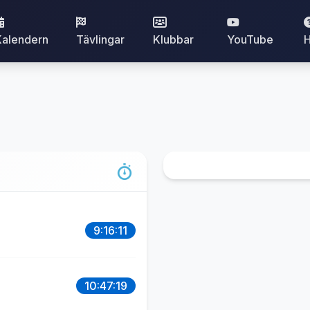
Kalendern
Tävlingar
Klubbar
YouTube
H
9:16:11
10:47:19