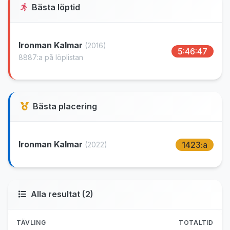
Bästa löptid
Ironman Kalmar
(2016)
5:46:47
8887:a på löplistan
Bästa placering
Ironman Kalmar
1423:a
(2022)
Alla resultat (2)
TÄVLING
TOTALTID