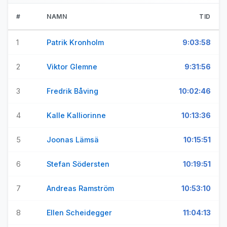
#
NAMN
TID
1
Patrik Kronholm
9:03:58
2
Viktor Glemne
9:31:56
3
Fredrik Båving
10:02:46
4
Kalle Kalliorinne
10:13:36
5
Joonas Lämsä
10:15:51
6
Stefan Södersten
10:19:51
7
Andreas Ramström
10:53:10
8
Ellen Scheidegger
11:04:13