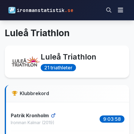
ironmanstatistik
.se
Luleå Triathlon
Luleå Triathlon
21 triathleter
Klubbrekord
Patrik Kronholm
9:03:58
Ironman Kalmar
(2019)