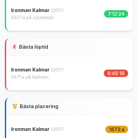
Ironman Kalmar
(2017)
7:12:24
9227:a på cykellistan
Bästa löptid
Ironman Kalmar
(2017)
6:45:19
9471:a på löplistan
Bästa placering
Ironman Kalmar
1673:a
(2017)