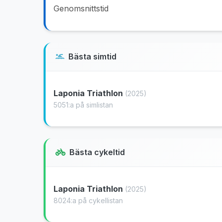
Genomsnittstid
Bästa simtid
Laponia Triathlon
(2025)
5051:a på simlistan
Bästa cykeltid
Laponia Triathlon
(2025)
8024:a på cykellistan