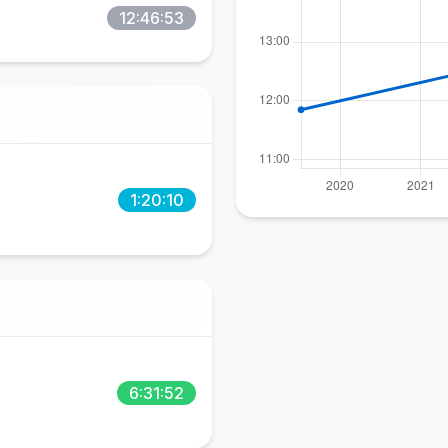
12:46:53
1:20:10
6:31:52