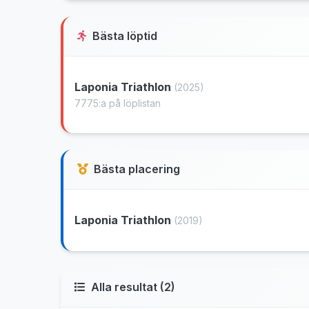
Bästa löptid
Laponia Triathlon
(2025)
7775:a på löplistan
Bästa placering
Laponia Triathlon
(2019)
Alla resultat (2)