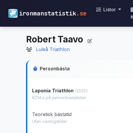
Listor
ironmanstatistik
.se
Robert Taavo
Luleå Triathlon
Personbästa
Laponia Triathlon
(2025)
8214:a på personbästalistan
Teoretisk bästatid
Utan växlingstider