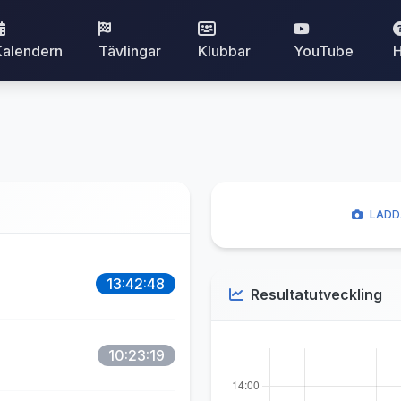
Kalendern
Tävlingar
Klubbar
YouTube
H
LADD
13:42:48
Resultatutveckling
10:23:19