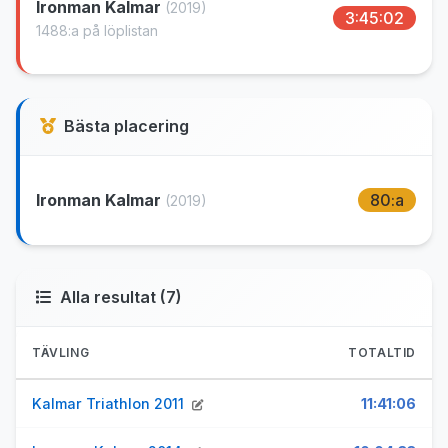
Ironman Kalmar
(2019)
3:45:02
1488:a på löplistan
Bästa placering
Ironman Kalmar
80:a
(2019)
Alla resultat (7)
TÄVLING
TOTALTID
Kalmar Triathlon 2011
11:41:06