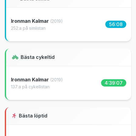
Ironman Kalmar
(2019)
56:08
252:a på simlistan
Bästa cykeltid
Ironman Kalmar
(2019)
4:39:07
137:a på cykellistan
Bästa löptid