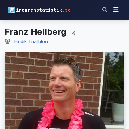
ironmanstatistik
.se
Franz Hellberg
Hudik Triathlon