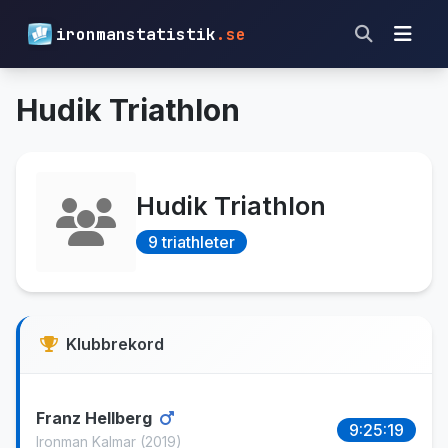
ironmanstatistik
.se
Hudik Triathlon
Hudik Triathlon
9 triathleter
Klubbrekord
Franz Hellberg
9:25:19
Ironman Kalmar
(2019)