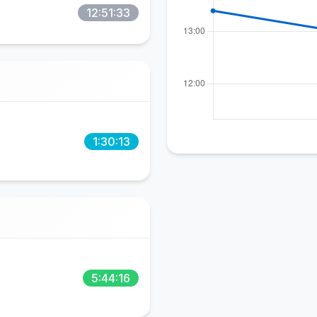
12:51:33
1:30:13
5:44:16