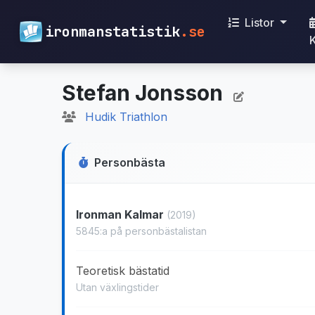
Listor
ironmanstatistik
.se
Stefan Jonsson
Hudik Triathlon
Personbästa
Ironman Kalmar
(2019)
5845:a på personbästalistan
Teoretisk bästatid
Utan växlingstider