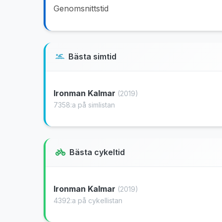
Genomsnittstid
Bästa simtid
Ironman Kalmar
(2019)
7358:a på simlistan
Bästa cykeltid
Ironman Kalmar
(2019)
4392:a på cykellistan