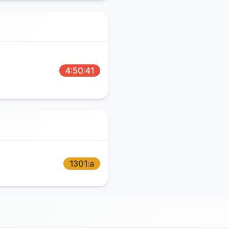
4:50:41
1301:a