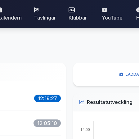
Kalendern
Tävlingar
Klubbar
YouTube
H
LADDA
12:19:27
Resultatutveckling
12:05:10