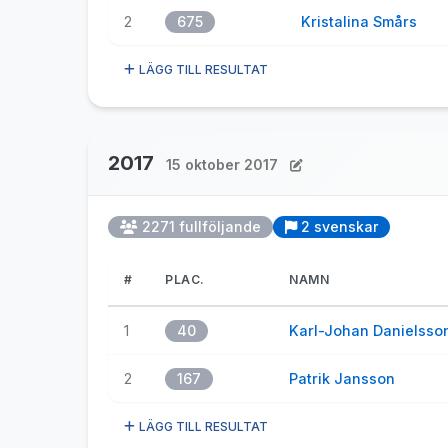
2
675
Kristalina Smårs
LÄGG TILL RESULTAT
2017
15 oktober 2017
2271 fullföljande
2 svenskar
#
PLAC.
NAMN
1
40
Karl-Johan Danielsso
2
167
Patrik Jansson
LÄGG TILL RESULTAT