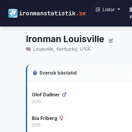
Listor
ironmanstatistik
.se
Ironman Louisville
Louisville, Kentucky, USA
Svensk bästatid
Olof Dallner
2016
Bia Friberg
2015