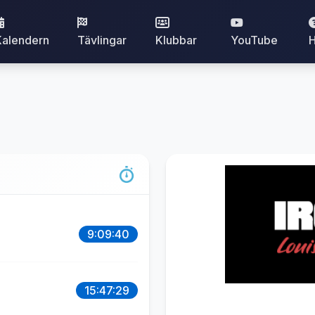
Kalendern
Tävlingar
Klubbar
YouTube
H
9:09:40
15:47:29