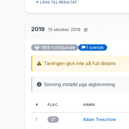
LÄGG TILL RESULTAT
2019
13 oktober 2019
1856 fullföljande
1 svensk
Tävlingen gick inte på full distans
Simning inställd pga algblomning
#
PLAC.
NAMN
1
21
Adam Treschow