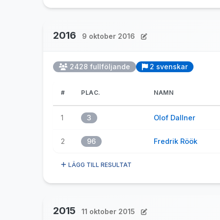
2016
9 oktober 2016
2428 fullföljande
2 svenskar
#
PLAC.
NAMN
1
3
Olof Dallner
2
96
Fredrik Röök
LÄGG TILL RESULTAT
2015
11 oktober 2015