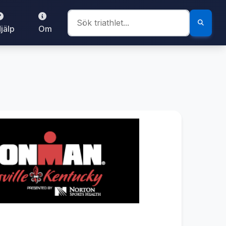
jälp
Om