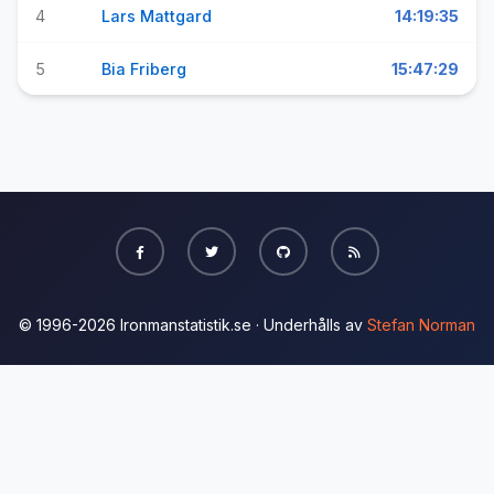
4
Lars Mattgard
14:19:35
5
Bia Friberg
15:47:29
© 1996-2026 Ironmanstatistik.se · Underhålls av
Stefan Norman