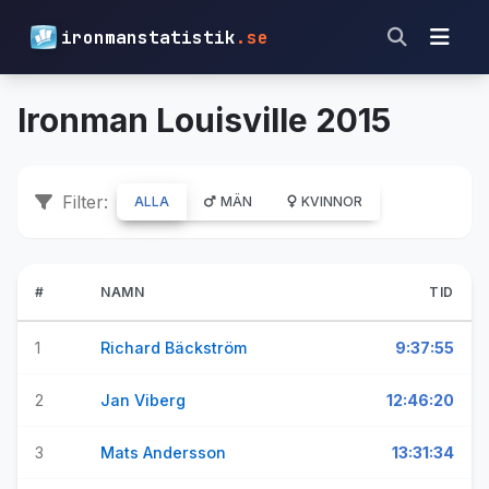
ironmanstatistik
.se
Ironman Louisville 2015
Filter:
ALLA
MÄN
KVINNOR
#
NAMN
TID
1
Richard Bäckström
9:37:55
2
Jan Viberg
12:46:20
3
Mats Andersson
13:31:34