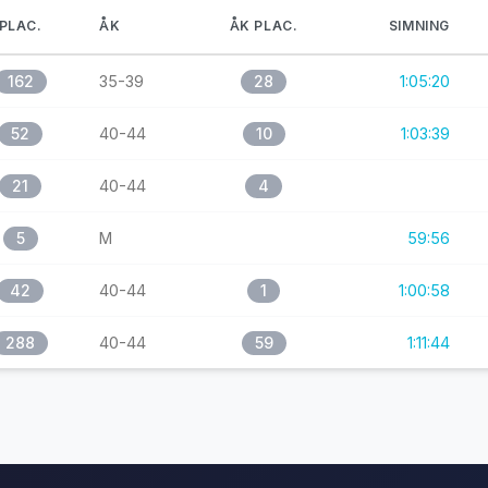
PLAC.
ÅK
ÅK PLAC.
SIMNING
162
35-39
28
1:05:20
52
40-44
10
1:03:39
21
40-44
4
5
M
59:56
42
40-44
1
1:00:58
288
40-44
59
1:11:44