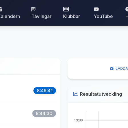
Kalendern
Tävlingar
Klubbar
YouTube
H
LADDA
8:49:41
Resultatutveckling
8:44:30