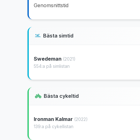
Genomsnittstid
Bästa simtid
Swedeman
(2021)
554:a på simlistan
Bästa cykeltid
Ironman Kalmar
(2022)
139:a på cykellistan