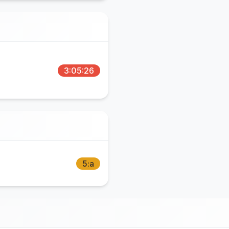
3:05:26
5:a