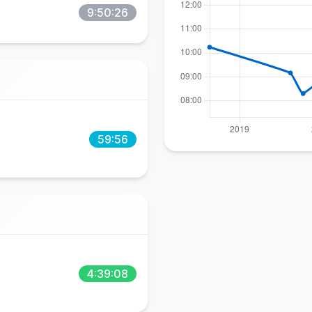
9:50:26
59:56
4:39:08