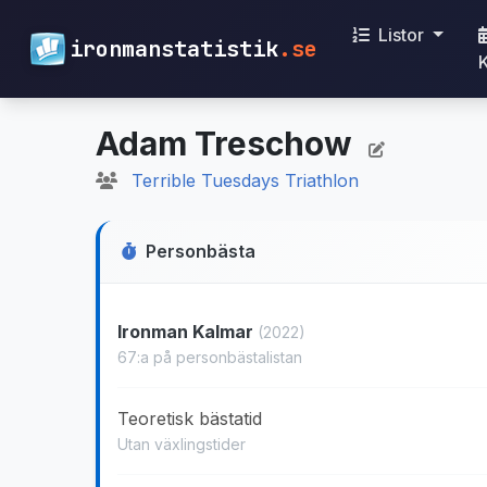
Listor
ironmanstatistik
.se
Adam Treschow
Terrible Tuesdays Triathlon
Personbästa
Ironman Kalmar
(2022)
67:a på personbästalistan
Teoretisk bästatid
Utan växlingstider