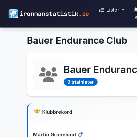
Listor
ironmanstatistik
.se
Bauer Endurance Club
Bauer Enduranc
9 triathleter
Klubbrekord
Martin Granelund