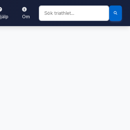
jälp
Om