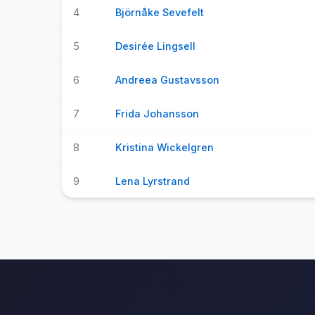
4
Björnåke Sevefelt
5
Desirée Lingsell
6
Andreea Gustavsson
7
Frida Johansson
8
Kristina Wickelgren
9
Lena Lyrstrand