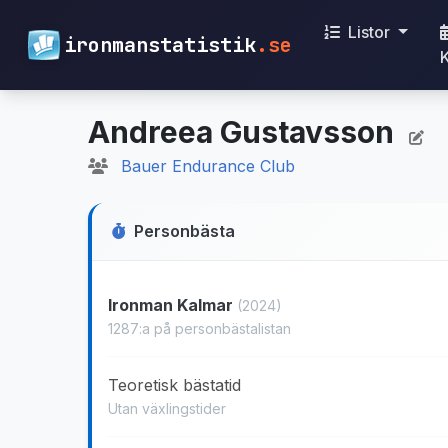
Listor
ironmanstatistik
.se
Andreea Gustavsson
Bauer Endurance Club
Personbästa
Ironman Kalmar
(2024)
1287:a på personbästalistan
Teoretisk bästatid
Utan växlingstider