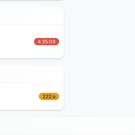
4:35:09
222:a