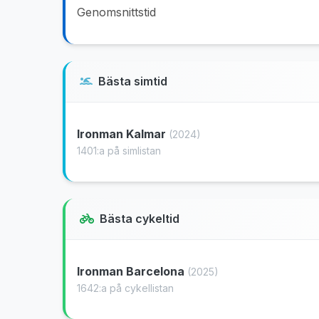
Genomsnittstid
Bästa simtid
Ironman Kalmar
(2024)
1401:a på simlistan
Bästa cykeltid
Ironman Barcelona
(2025)
1642:a på cykellistan