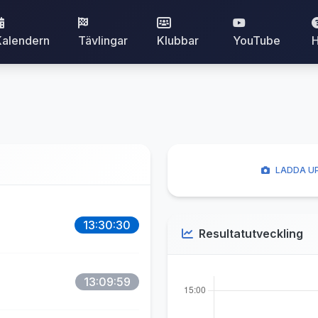
Kalendern
Tävlingar
Klubbar
YouTube
H
LADDA UP
13:30:30
Resultatutveckling
13:09:59