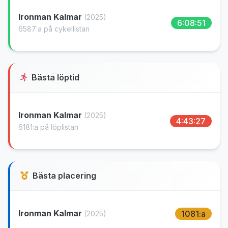
Ironman Kalmar
(2025)
6:08:51
6587:a på cykellistan
Bästa löptid
Ironman Kalmar
(2025)
4:43:27
6181:a på löplistan
Bästa placering
Ironman Kalmar
1081:a
(2025)