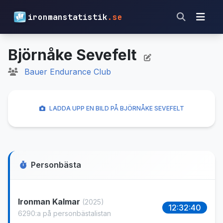
ironmanstatistik
.se
Björnåke Sevefelt
Bauer Endurance Club
LADDA UPP EN BILD PÅ BJÖRNÅKE SEVEFELT
Personbästa
Ironman Kalmar
(2025)
12:32:40
6290:a på personbästalistan