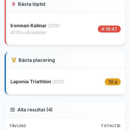
Bästa löptid
Ironman Kalmar
(2019)
4:18:47
4275:a på löplistan
Bästa placering
Laponia Triathlon
10:a
(2021)
Alla resultat (4)
TÄVLING
TOTALTID