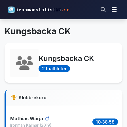
ironmanstatistik
.se
Kungsbacka CK
Kungsbacka CK
2 triathleter
Klubbrekord
Mathias Wärja
10:38:58
Ironman Kalmar
(2019)