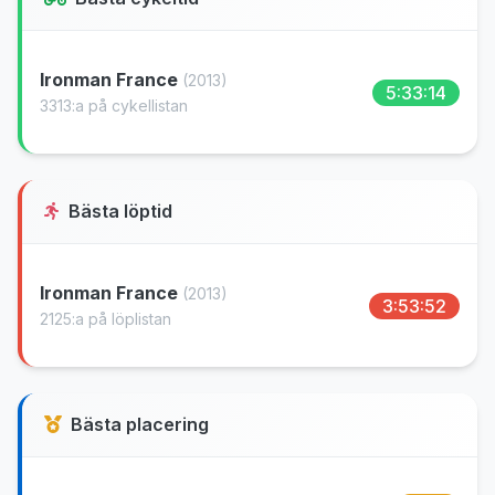
Ironman France
(2013)
5:33:14
3313:a på cykellistan
Bästa löptid
Ironman France
(2013)
3:53:52
2125:a på löplistan
Bästa placering