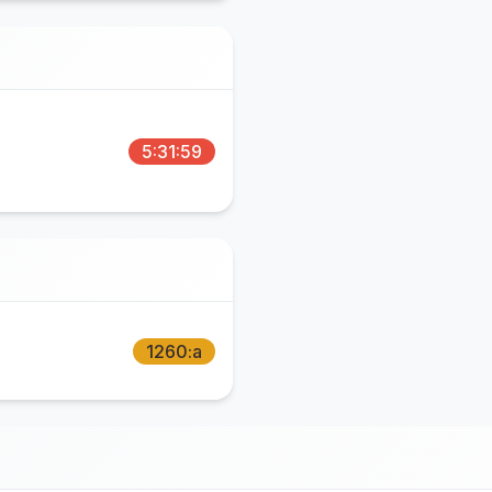
5:31:59
1260:a