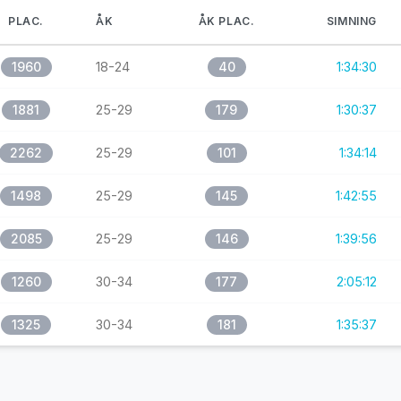
PLAC.
ÅK
ÅK PLAC.
SIMNING
1960
18-24
40
1:34:30
1881
25-29
179
1:30:37
2262
25-29
101
1:34:14
1498
25-29
145
1:42:55
2085
25-29
146
1:39:56
1260
30-34
177
2:05:12
1325
30-34
181
1:35:37