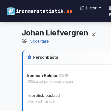
Listor
ironmanstatistik
.se
Johan Liefvergren
Södertälje
Personbästa
Ironman Kalmar
(2025)
7855:a på personbästalistan
Teoretisk bästatid
Utan växlingstider