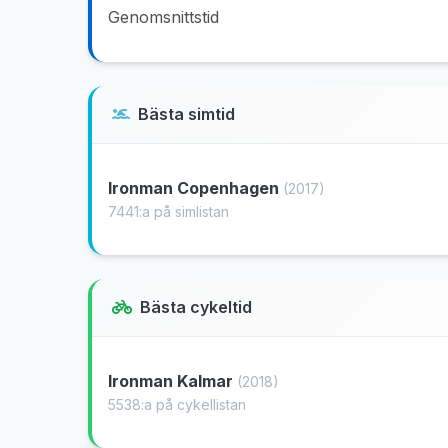
Genomsnittstid
Bästa simtid
Ironman Copenhagen
(2017)
7441:a på simlistan
Bästa cykeltid
Ironman Kalmar
(2018)
5538:a på cykellistan