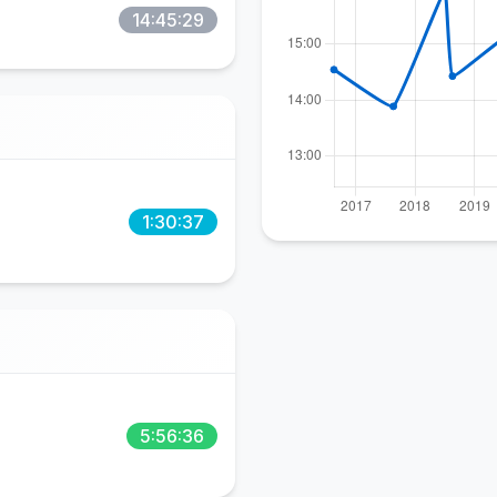
14:45:29
1:30:37
5:56:36