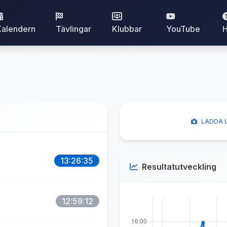
Kalendern
Tävlingar
Klubbar
YouTube
H
LADDA U
13:26:35
Resultatutveckling
12:59:12