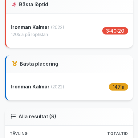
Bästa löptid
Ironman Kalmar
(2022)
3:40:20
1205:a på löplistan
Bästa placering
Ironman Kalmar
147:a
(2022)
Alla resultat (9)
TÄVLING
TOTALTID