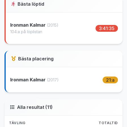
Bästa löptid
Ironman Kalmar
(2015)
3:41:35
104:a på löplistan
Bästa placering
Ironman Kalmar
21:a
(2017)
Alla resultat (11)
TÄVLING
TOTALTID