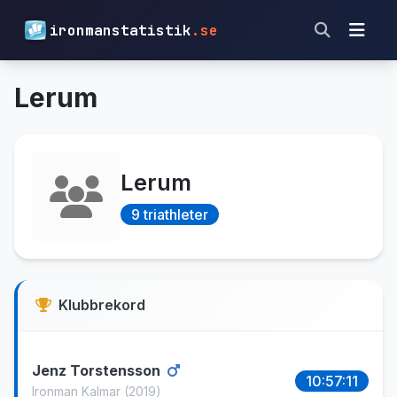
ironmanstatistik
.se
Lerum
Lerum
9 triathleter
Klubbrekord
Jenz Torstensson
10:57:11
Ironman Kalmar
(2019)