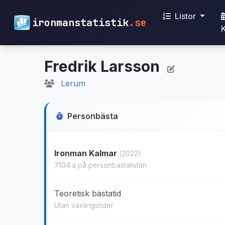
Listor
ironmanstatistik
.se
Fredrik Larsson
Lerum
Personbästa
Ironman Kalmar
(2022)
7104:a på personbästalistan
Teoretisk bästatid
Utan växlingstider