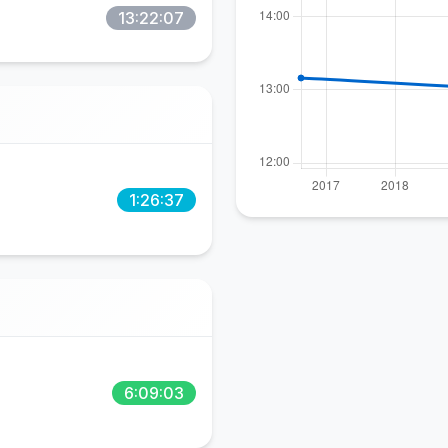
13:22:07
1:26:37
6:09:03