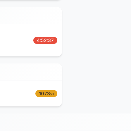
4:52:37
1073:a