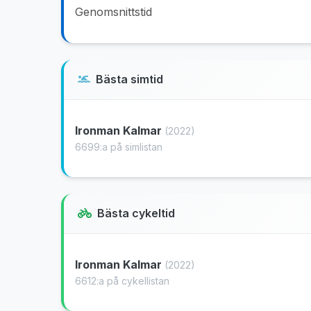
Genomsnittstid
Bästa simtid
Ironman Kalmar
(2022)
6699:a på simlistan
Bästa cykeltid
Ironman Kalmar
(2022)
6612:a på cykellistan