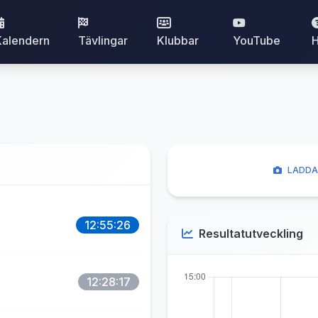
Kalendern
Tävlingar
Klubbar
YouTube
H
LADDA 
12:55:26
Resultatutveckling
12:28:17