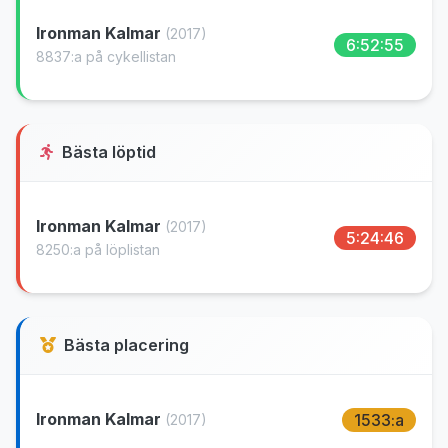
Ironman Kalmar
(2017)
6:52:55
8837:a på cykellistan
Bästa löptid
Ironman Kalmar
(2017)
5:24:46
8250:a på löplistan
Bästa placering
Ironman Kalmar
1533:a
(2017)