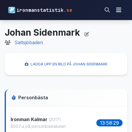
ironmanstatistik
.se
Johan Sidenmark
Saltsjöbaden
LADDA UPP EN BILD PÅ JOHAN SIDENMARK
Personbästa
Ironman Kalmar
(2017)
13:58:29
8507:a på personbästalistan