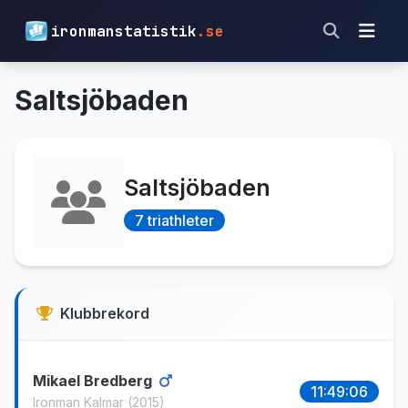
ironmanstatistik
.se
Saltsjöbaden
Saltsjöbaden
7 triathleter
Klubbrekord
Mikael Bredberg
11:49:06
Ironman Kalmar
(2015)