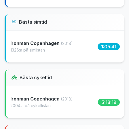
Bästa simtid
Ironman Copenhagen
(2018)
1:05:41
1326:a på simlistan
Bästa cykeltid
Ironman Copenhagen
(2018)
5:18:19
2004:a på cykellistan