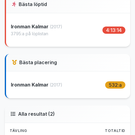
Bästa löptid
Ironman Kalmar
(2017)
4:13:14
3795:a på löplistan
Bästa placering
Ironman Kalmar
532:a
(2017)
Alla resultat (2)
TÄVLING
TOTALTID