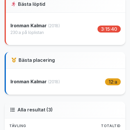
Bästa löptid
Ironman Kalmar
(2018)
3:15:40
230:a på löplistan
Bästa placering
Ironman Kalmar
12:a
(2018)
Alla resultat (3)
TÄVLING
TOTALTID