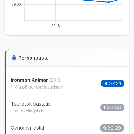
Personbästa
Ironman Kalmar
(2018)
9:07:31
144:a på personbästalistan
Teoretisk bästatid
8:57:33
Utan växlingstider
Genomsnittstid
9:20:29