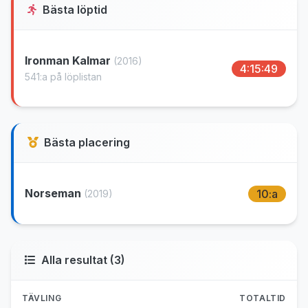
Bästa löptid
Ironman Kalmar
(2016)
4:15:49
541:a på löplistan
Bästa placering
Norseman
10:a
(2019)
Alla resultat (3)
TÄVLING
TOTALTID