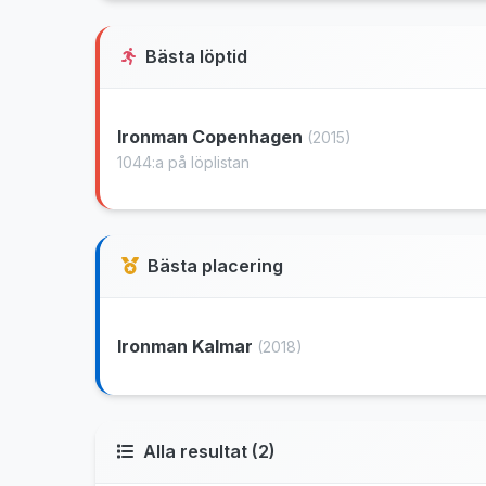
Bästa löptid
Ironman Copenhagen
(2015)
1044:a på löplistan
Bästa placering
Ironman Kalmar
(2018)
Alla resultat (2)