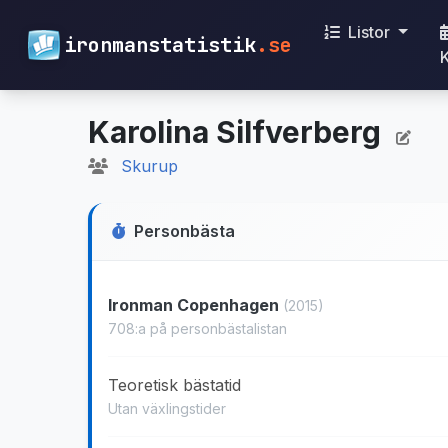
Listor
ironmanstatistik
.se
Karolina Silfverberg
Skurup
Personbästa
Ironman Copenhagen
(2015)
708:a på personbästalistan
Teoretisk bästatid
Utan växlingstider