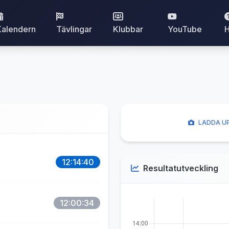
Kalendern
Tävlingar
Klubbar
YouTube
H
LADDA UP
12:14:40
Resultatutveckling
12:00:34