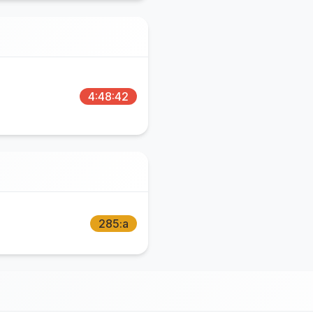
4:48:42
285:a