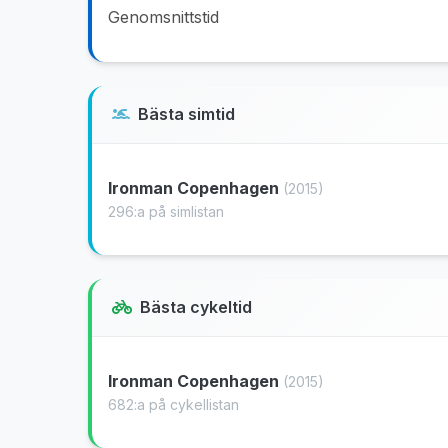
Genomsnittstid
Bästa simtid
Ironman Copenhagen
(2015)
296:a på simlistan
Bästa cykeltid
Ironman Copenhagen
(2015)
682:a på cykellistan