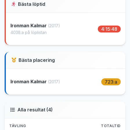
Bästa löptid
Ironman Kalmar
(2017)
4:15:48
4038:a på löplistan
Bästa placering
Ironman Kalmar
723:a
(2017)
Alla resultat (4)
TÄVLING
TOTALTID