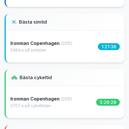
Bästa simtid
Ironman Copenhagen
(2015)
1:21:36
5484:a på simlistan
Bästa cykeltid
Ironman Copenhagen
(2015)
5:26:28
2707:a på cykellistan